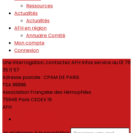
Ressources
Actualités
Actualités
AFH en région
Annuaire Comité
Mon compte
Connexion
Une interrogation, contactez AFH Infos service au 01 76
35 11 57
Adresse postale : CPAM DE PARIS
TSA 99998
Association Française des Hémophiles
75948 Paris CEDEX 19
AFH
Antennes locales
Je m'abonne à la newsletter