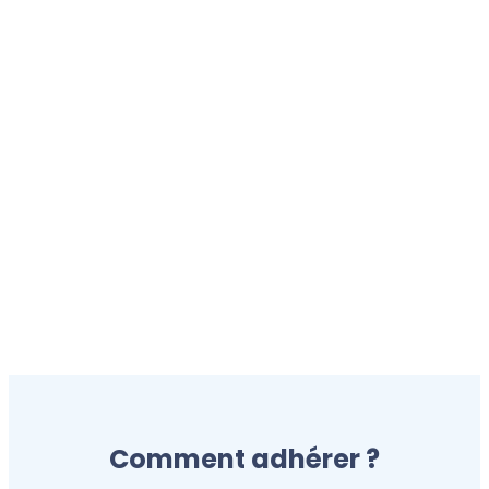
Vous souhaitez en savoir
plus ?
Rapprochez-vous de
votre comité pour
consulter la brochure !
Comment adhérer ?