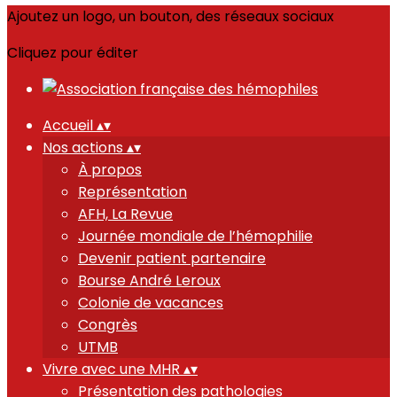
Ajoutez un logo, un bouton, des réseaux sociaux
Cliquez pour éditer
Accueil
▴
▾
Nos actions
▴
▾
À propos
Représentation
AFH, La Revue
Journée mondiale de l’hémophilie
Devenir patient partenaire
Bourse André Leroux
Colonie de vacances
Congrès
UTMB
Vivre avec une MHR
▴
▾
Présentation des pathologies