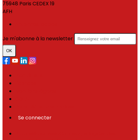
75948 Paris CEDEX 19
AFH
Antennes locales
Je m'abonne à la newsletter
OK
Plan du site
Licences
Mentions légales
CGUV
Paramétrer vos cookies
Se connecter
Propulsé par AssoConnect, le logiciel des