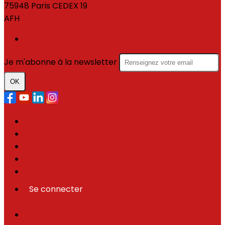
75948 Paris CEDEX 19
AFH
Antennes locales
Je m'abonne à la newsletter
OK
Plan du site
Licences
Mentions légales
CGUV
Paramétrer vos cookies
Se connecter
Propulsé par AssoConnect, le logiciel des