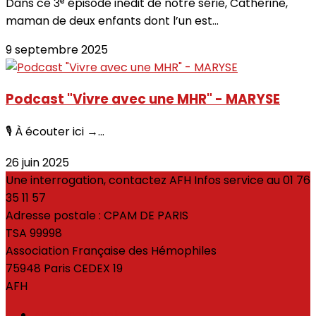
Dans ce 3ᵉ épisode inédit de notre série, Catherine,
maman de deux enfants dont l’un est...
9 septembre 2025
Podcast "Vivre avec une MHR" - MARYSE
🎙 À écouter ici →...
26 juin 2025
Une interrogation, contactez AFH Infos service au 01 76
35 11 57
Adresse postale : CPAM DE PARIS
TSA 99998
Association Française des Hémophiles
75948 Paris CEDEX 19
AFH
Antennes locales