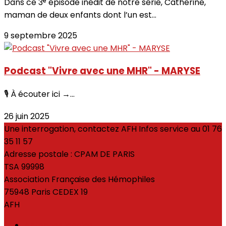
Dans ce 3ᵉ épisode inédit de notre série, Catherine,
maman de deux enfants dont l’un est...
9 septembre 2025
Podcast "Vivre avec une MHR" - MARYSE
🎙 À écouter ici →...
26 juin 2025
Une interrogation, contactez AFH Infos service au 01 76
35 11 57
Adresse postale : CPAM DE PARIS
TSA 99998
Association Française des Hémophiles
75948 Paris CEDEX 19
AFH
Antennes locales